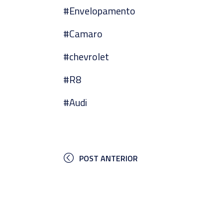
#‎Envelopamento
#‎Camaro
#‎chevrolet
#‎R8
#‎Audi
POST ANTERIOR